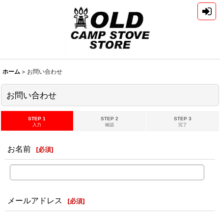
ホーム
>
お問い合わせ
お問い合わせ
STEP 1
STEP 2
STEP 3
入力
確認
完了
お名前
[
必須
]
メールアドレス
[
必須
]