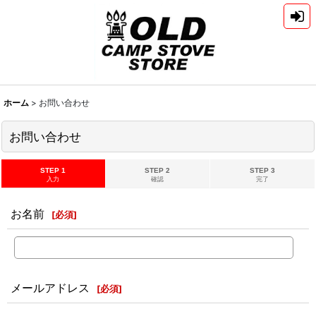
ホーム
>
お問い合わせ
お問い合わせ
STEP 1
STEP 2
STEP 3
入力
確認
完了
お名前
[
必須
]
メールアドレス
[
必須
]