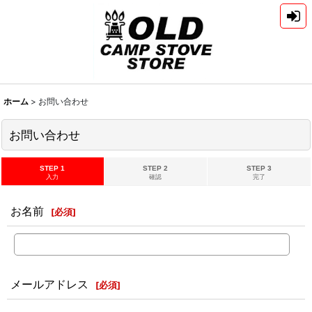
ホーム
>
お問い合わせ
お問い合わせ
STEP 1
STEP 2
STEP 3
入力
確認
完了
お名前
[
必須
]
メールアドレス
[
必須
]