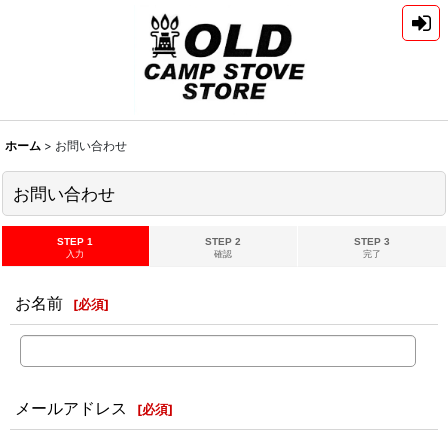
ホーム
>
お問い合わせ
お問い合わせ
STEP 1
STEP 2
STEP 3
入力
確認
完了
お名前
[
必須
]
メールアドレス
[
必須
]