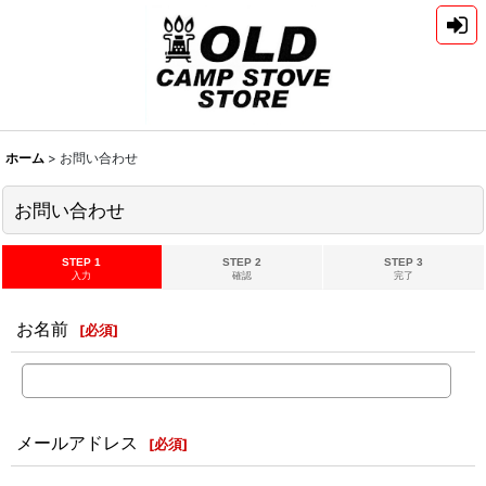
ホーム
>
お問い合わせ
お問い合わせ
STEP 1
STEP 2
STEP 3
入力
確認
完了
お名前
[
必須
]
メールアドレス
[
必須
]