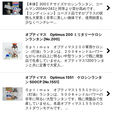
【本体】300ＣＰサイズケロシンランタン。コー
ルマン200Aや242と同等より背が高めです。
絞り込む
【コンディション】ユーズド品ですがブラスの状
態も大変良く非常に美しい個体です。使用頻度も
少なくベンチレー…
オプティマス Optimus 200 ミリタリーケロシ
ンランタン
[
No.200
]
Ｏｐｔｉｍｕｓ オプティマス２００軍用ケロシ
ン（灯油）ランタンは、２００キャンドルパワー
ながらそれ以上に明るい中型ランタンで既に廃盤
品で生産していません。オプティマス1200ランタ
ンと共に定番で大変人…
オプティマス Optimus 1551 ケロシンランタ
ン 500CP
[
No.1551
]
Ｏｐｔｉｍｕｓ オプティマス１５５１ケロシン
（灯油）ランタンは、５００キャンドルパワーの
非常に明るい大型ランタンです。既に廃盤品で生
産していません。名器オプティマス１５５０のコ
ストダウンモデルです。 …