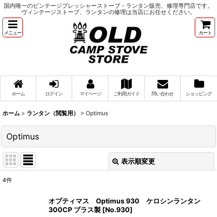
国内唯一のビンテージプレッシャーストーブ・ランタン販売、修理専門店です。
ヴィンテージストーブ、ランタンの修理は当店にお任せください。
メニュー
カート
ホーム
ログイン
マイページ
ご利用ガイド
問い合わせ
ショッピング
ホーム
>
ランタン（閲覧用）
>
Optimus
Optimus
表示順変更
閉じる
4
件
表示数
:
オプティマス Optimus 930 ケロシンランタン
300CP ブラス製
[
No.930
]
並び順
: