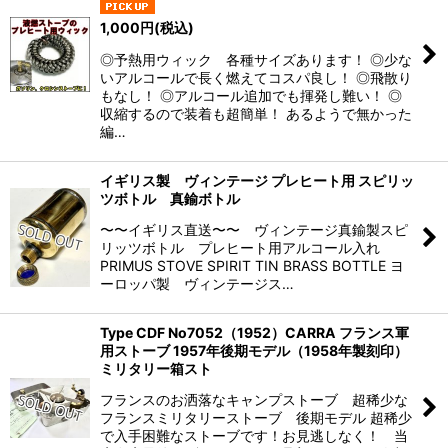
1,000
円
(税込)
絞り込む
◎予熱用ウィック 各種サイズあります！ ◎少な
いアルコールで長く燃えてコスパ良し！ ◎飛散り
もなし！ ◎アルコール追加でも揮発し難い！ ◎
収縮するので装着も超簡単！ あるようで無かった
編…
イギリス製 ヴィンテージ プレヒート用 スピリッ
ツボトル 真鍮ボトル
〜〜イギリス直送〜〜 ヴィンテージ真鍮製スピ
リッツボトル プレヒート用アルコール入れ
PRIMUS STOVE SPIRIT TIN BRASS BOTTLE ヨ
ーロッパ製 ヴィンテージス…
Type CDF No7052（1952）CARRA フランス軍
用ストーブ 1957年後期モデル（1958年製刻印）
ミリタリー箱スト
フランスのお洒落なキャンプストーブ 超稀少な
フランスミリタリーストーブ 後期モデル 超稀少
で入手困難なストーブです！お見逃しなく！ 当