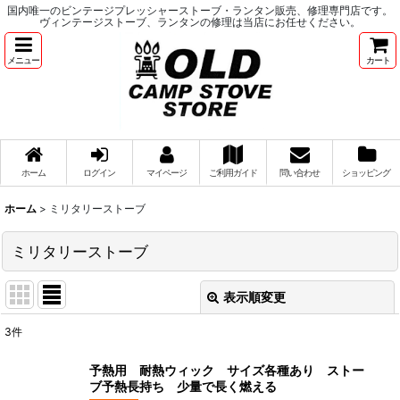
国内唯一のビンテージプレッシャーストーブ・ランタン販売、修理専門店です。
ヴィンテージストーブ、ランタンの修理は当店にお任せください。
メニュー
カート
ホーム
ログイン
マイページ
ご利用ガイド
問い合わせ
ショッピング
ホーム
>
ミリタリーストーブ
ミリタリーストーブ
表示順変更
閉じる
3
件
表示数
:
予熱用 耐熱ウィック サイズ各種あり ストー
ブ予熱長持ち 少量で長く燃える
並び順
: