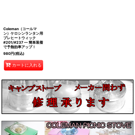
絞り込む
Coleman（コールマ
ン）ケロシンランタン用
プレヒートウィック
#201/#237 — 簡単装着
で予熱効率アップ！
980
円
(税込)
カートに入れる