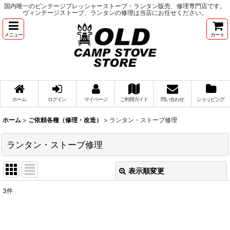
国内唯一のビンテージプレッシャーストーブ・ランタン販売、修理専門店です。
ヴィンテージストーブ、ランタンの修理は当店にお任せください。
メニュー
カート
ホーム
ログイン
マイページ
ご利用ガイド
問い合わせ
ショッピング
ホーム
>
ご依頼各種（修理・改造）
>
ランタン・ストーブ修理
ランタン・ストーブ修理
表示順変更
閉じる
3
件
表示数
:
並び順
: