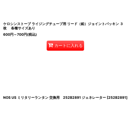
ケロシンストーブ ライジングチューブ用 リード（鉛）ジョイントパッキン ３
枚 各種サイズあり
600
円
～700
円
(税込)
カートに入れる
NOS US ミリタリーランタン 交換用 252B2891 ジェネレーター
[
252B2891
]