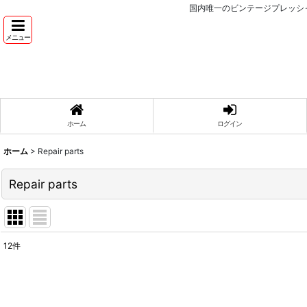
国内唯一のビンテージプレッシ
メニュー
ホーム
ログイン
ホーム
>
Repair parts
Repair parts
12
件
表示数
:
並び順
: