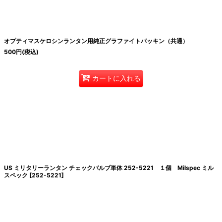
絞り込む
オプティマスケロシンランタン用純正グラファイトパッキン（共通）
500
円
(税込)
カートに入れる
US ミリタリーランタン チェックバルブ単体 252-5221 １個 Milspec ミル
スペック
[
252-5221
]