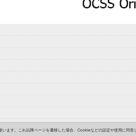
を使います。これ以降ページを遷移した場合、Cookieなどの設定や使用に同
COPYRIGHT (c) Old camp stove store. ALL RIGHTS RESERVED.