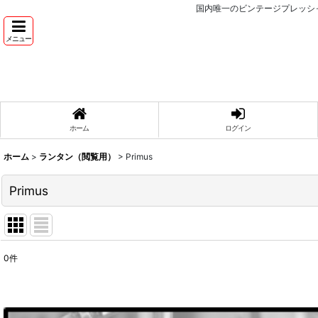
国内唯一のビンテージプレッシ
メニュー
ホーム
ログイン
ホーム
>
ランタン（閲覧用）
>
Primus
Primus
0
件
表示数
:
並び順
: