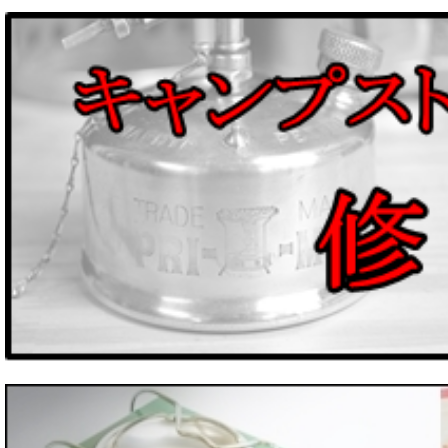
並び順
: