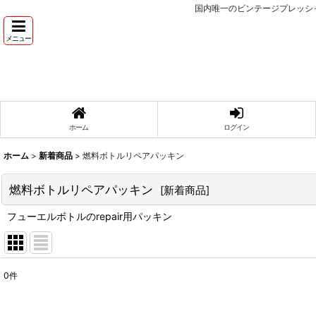
国内唯一のビンテージプレッシ
メニュー
ホーム
ログイン
ホーム
>
新着商品
>
燃料ボトルリペアパッキン
燃料ボトルリペアパッキン
[
新着商品
]
フューエルボトルのrepair用パッキン
0
件
表示数
: