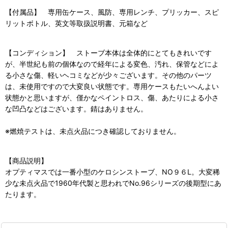
【付属品】 専用缶ケース、風防、専用レンチ、プリッカー、スピ
リットボトル、英文等取扱説明書、元箱など
【コンディション】 ストーブ本体は全体的にとてもきれいです
が、半世紀も前の個体なので経年による変色、汚れ、保管などによ
る小さな傷、軽いヘコミなどが少々ございます。その他のパーツ
は、未使用ですので大変良い状態です。専用ケースもたいへんよい
状態かと思いますが、僅かなペイントロス、傷、あたりによる小さ
な凹凸などはございます。錆はありません。
※燃焼テストは、未点火品につき確認しておりません。
【商品説明】
オプティマスでは一番小型のケロシンストーブ、NO９６L。大変稀
少な未点火品で1960年代製と思われでNo.96シリーズの後期型にあ
たります。