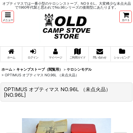
オプティマスでは一番小型のケロシンストーブ、NO９６L。大変稀少な未点火品
で1960年代製と思われでNo.96シリーズの後期型にあたります。
メニュー
カート
ホーム
ログイン
マイページ
ご利用ガイド
問い合わせ
ショッピング
ホーム
>
キャンプストーブ（閲覧用）
>
ケロシンモデル
>
OPTIMUS オプティマス NO.96L （未点火品）
OPTIMUS オプティマス NO.96L （未点火品）
[
NO.96L
]