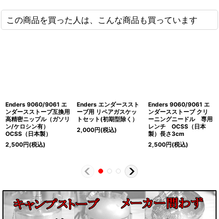
この商品を買った人は、こんな商品も買っています
Enders 9060/9061 エ
Enders エンダーススト
Enders 9060/9061 エ
ンダースストーブ互換用
ーブ用 リペアガスケッ
ンダースストーブ クリ
高精密ニップル（ガソリ
トセット(初期型除く）
ーニングニードル 専用
ン/ケロシン有）
レンチ OCSS（日本
2,000
円
(税込)
OCSS（日本製）
製）長さ3cm
2,500
円
(税込)
2,500
円
(税込)