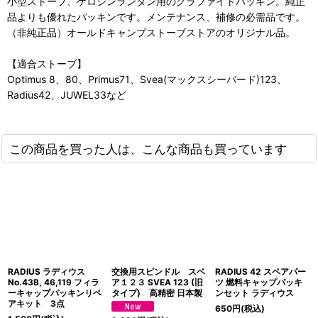
小型ストーブ、ケロシンランタン用のグラファイトパッキン。純正
品よりも優れたパッキンです。メンテナンス、補修の必需品です。
（非純正品）オールドキャンプストーブストアのオリジナル品。
【適合ストーブ】
Optimus 8、80、Primus71、Svea(マックスシーバード)123、
Radius42、JUWEL33など
この商品を買った人は、こんな商品も買っています
RADIUS ラディウス
交換用スピンドル スベ
RADIUS 42 スペアパー
No.43B, 46,119 フィラ
ア１２３ SVEA 123 (旧
ツ 燃料キャップパッキ
ーキャップパッキンリペ
タイプ) 高精密 日本製
ンセット ラディウス
アキット 3点
650
円
(税込)