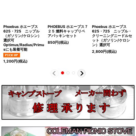
Phoebus ホエーブス
PHOEBUS ホエーブス７
Phoebus ホエーブス
625・725 ニップル
２５ 燃料キャップリペ
625・725 ニップル・
（ガソリン/ケロシン）
アパッキンセット
クリーニングニードルセ
選択可
ット（ガソリン/ケロシ
850
円
(税込)
Optimus/Radius/Primu
ン）選択可
sにも装着可能
2,800
円
(税込)
1,200
円
(税込)