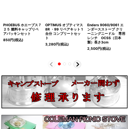
PHOEBUS ホエーブス７
OPTIMUS オプティマス
Enders 9060/9061 エ
２５ 燃料キャップリペ
8R ・99 リペアキット 1
ンダースストーブ クリ
アパッキンセット
台分 コンプリートセッ
ーニングニードル 専用
ト
レンチ OCSS（日本
850
円
(税込)
製）長さ3cm
3,280
円
(税込)
2,500
円
(税込)