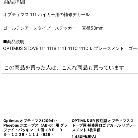
商品詳細
オプティマス 111 ハイカー用の補修デカール
ゴールデンアースタイプ ステッカー 直径58mm
■商品説明
OPTIMUS STOVE 111 111B 111T 111C 111D レプレースメン
この商品を買った人は、こんな商品も買っています
Optimus オプティマス(2094)・
OPTIMUS 8R 後期型 オプティマスス
Phoebus ホエーブス（AB-6）用 グラ
トーブ用 補修用ロゴデカール リプレー
ファイトパッキン １個（８Ｒ・９
スメント 1枚単価
９・１２３R・１１１・625・
1,480
円
(税込)