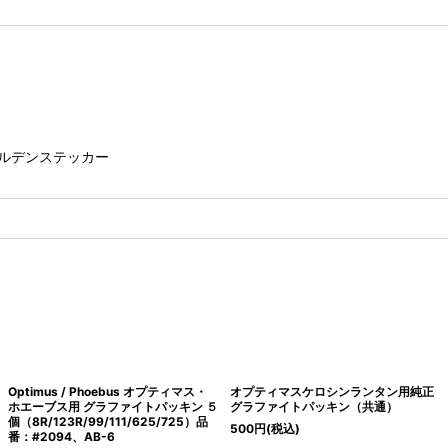
ト ゴールデンステッカー
Optimus / Phoebus オプティマス・
オプティマスケロシンランタン用純正
ホエーブス用 グラファイトパッキン ５
グラファイトパッキン（共通）
個（8R/123R/99/111/625/725）品
500
円
(税込)
番：#2094、AB-6