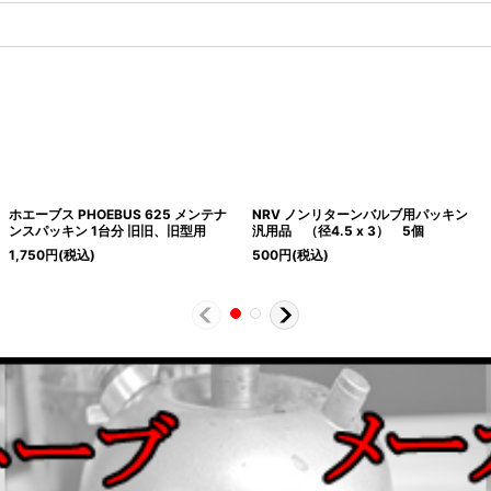
ホエーブス PHOEBUS 625 メンテナ
NRV ノンリターンバルブ用パッキン
ンスパッキン 1台分 旧旧、旧型用
汎用品 （径4.5 x 3） 5個
1,750
円
(税込)
500
円
(税込)