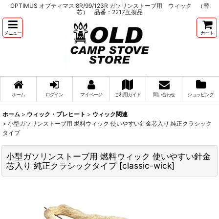
OPTIMUS オプティマス 8R/99/123R ガソリンストーブ用 ウィック （替
芯） 品番：2217互換品
メニュー
カート
ホーム
ログイン
マイページ
ご利用ガイド
問い合わせ
ショッピング
ホーム
>
ウィック・プレヒート
>
ウィック関連
>
小型ガソリンストーブ用 燃料ウィック 使いやすい針金芯入り 純正クラシック
タイプ
小型ガソリンストーブ用 燃料ウィック 使いやすい針金
芯入り 純正クラシックタイプ
[
classic-wick
]