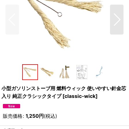
小型ガソリンストーブ用 燃料ウィック 使いやすい針金芯
入り 純正クラシックタイプ
[
classic-wick
]
販売価格
:
1,250
円
(税込)