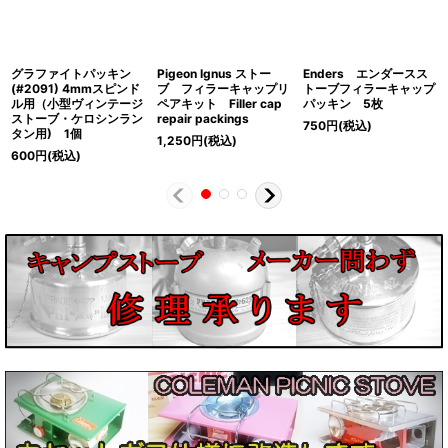
グラファイトパッキン
Pigeon Ignus ストー
Enders エンダースス
(#2091) 4mmスピンド
ブ フィラーキャップリ
トーブフィラーキャップ
ル用（小型ヴィンテージ
ペアキット Filler cap
パッキン 5枚
ストーブ・ケロシンラン
repair packings
750
円
(税込)
タン用) 1個
1,250
円
(税込)
600
円
(税込)