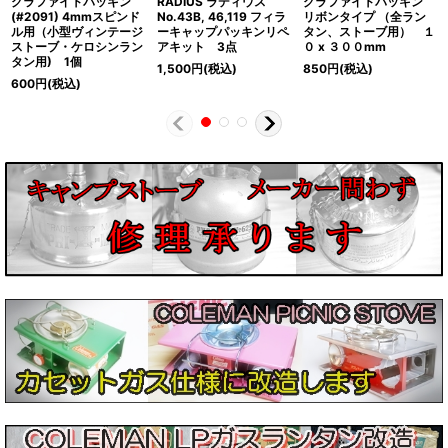
グラファイトパッキン
RADIUS ラディウス
グラファイトパッキン
(#2091) 4mmスピンド
No.43B, 46,119 フィラ
リボンタイプ （全ラン
ル用（小型ヴィンテージ
ーキャップパッキンリペ
タン、ストーブ用） １
ストーブ・ケロシンラン
アキット 3点
０ x ３００mm
タン用) 1個
1,500
円
(税込)
850
円
(税込)
600
円
(税込)