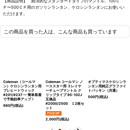
【商品説明】 経済的なスタンダードタイプのマントル、100Ｃ
Ｐ〜500ＣＰ用のガソリンランタン、ケロシンランタンにお使いい
ただけます。
この商品を買った人は、こんな商品も買っています
Coleman（コールマ
Coleman コールマン ノ
オプティマスケロシンラ
ン）ケロシンランタン用
ーススター用 ３レイヤ
ンタン用純正グラファイ
プレヒートウィック
ーチューブマントル ク
トパッキン（共通）
#201/#237 — 簡単装着
リップタイプ 95-102J
500
円
(税込)
で予熱効率アップ！
互換品
#2000/2500 １2枚セ
980
円
(税込)
ット
2,000
円
(税込)