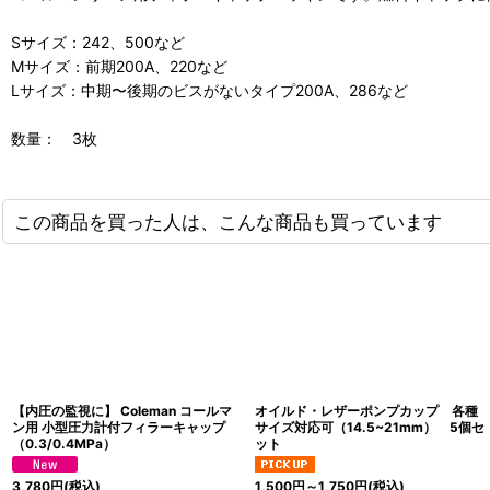
Sサイズ：242、500など
Mサイズ：前期200A、220など
Lサイズ：中期〜後期のビスがないタイプ200A、286など
数量： 3枚
この商品を買った人は、こんな商品も買っています
【内圧の監視に】 Coleman コールマ
オイルド・レザーポンプカップ 各種
ン用 小型圧力計付フィラーキャップ
サイズ対応可（14.5~21mm） 5個セ
（0.3/0.4MPa）
ット
3,780
円
(税込)
1,500
円
～1,750
円
(税込)