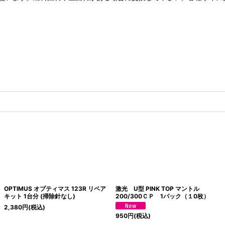
OPTIMUS オプティマス 123R リペア
激光 U型 PINK TOP マントル
キット 1台分 (掃除針なし)
200/300ＣＰ 1パック（１0枚）
2,380
円
(税込)
950
円
(税込)