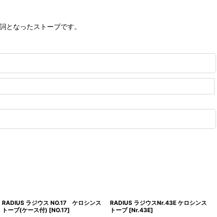
の代名詞となったストーブです。
RADIUS ラジウス NO.17 ケロシンス
RADIUS ラジウスNr.43E ケロシンス
トーブ(ケース付)
[
NO.17
]
トーブ
[
Nr.43E
]