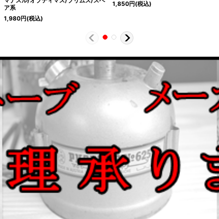
マナスル/オプティマス/プリムス/スベ
1,850
円
(税込)
ア系
1,980
円
(税込)