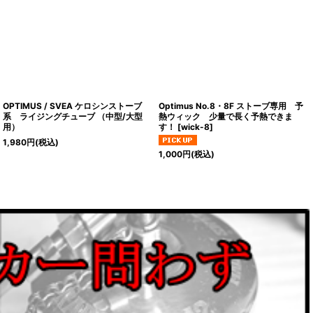
OPTIMUS / SVEA ケロシンストーブ
Optimus No.8・8F ストーブ専用 予
系 ライジングチューブ （中型/大型
熱ウィック 少量で長く予熱できま
用）
す！
[
wick-8
]
1,980
円
(税込)
1,000
円
(税込)