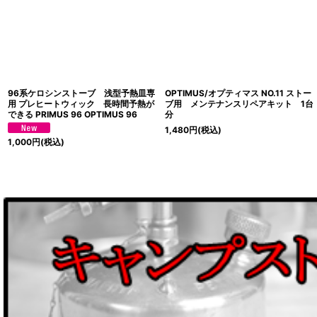
96系ケロシンストーブ 浅型予熱皿専
OPTIMUS/オプティマス NO.11 ストー
用 プレヒートウィック 長時間予熱が
ブ用 メンテナンスリペアキット 1台
できる PRIMUS 96 OPTIMUS 96
分
1,480
円
(税込)
1,000
円
(税込)