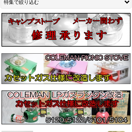
特集で絞り込む
絞り込む
Phoebus/ホエーブス
Radius/ラディウス
Optimus/オプティマス
Primus/プリムス
ENDERS/エンダース
Repair parts
MANASLU/マナスル
Svea/ スベア
コールマン/Coleman