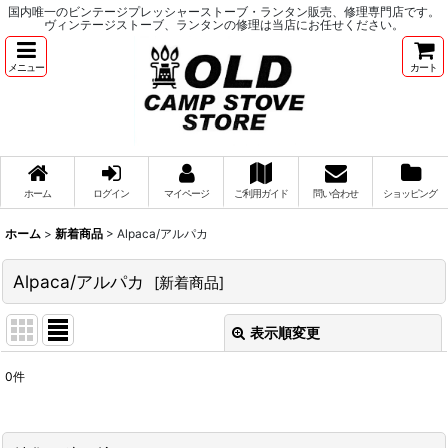
国内唯一のビンテージプレッシャーストーブ・ランタン販売、修理専門店です。
ヴィンテージストーブ、ランタンの修理は当店にお任せください。
メニュー
カート
ホーム
ログイン
マイページ
ご利用ガイド
問い合わせ
ショッピング
ホーム
>
新着商品
>
Alpaca/アルパカ
Alpaca/アルパカ
[
新着商品
]
表示順変更
閉じる
0
件
表示数
:
並び順
: