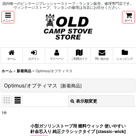
国内唯一のビンテージプレッシャーストーブ・ランタン販売、修理専門店です。
ヴィンテージストーブ、ランタンの修理は当店にお任せください。
メニュー
カート
ホーム
ログイン
マイページ
ご利用ガイド
問い合わせ
ショッピング
ホーム
>
新着商品
>
Optimus/オプティマス
Optimus/オプティマス
[
新着商品
]
表示順変更
閉じる
1
件
表示数
:
小型ガソリンストーブ用 燃料ウィック 使いやすい
針金芯入り 純正クラシックタイプ
[
classic-wick
]
並び順
: