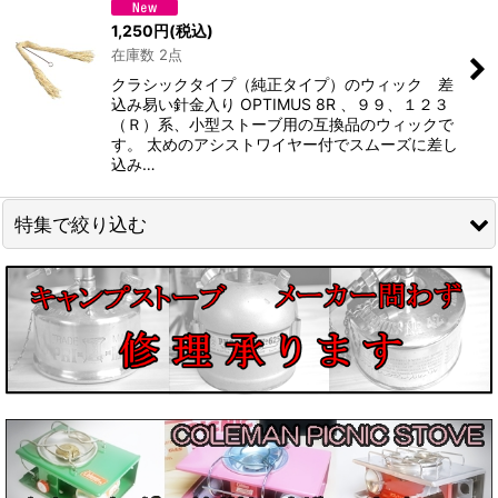
1,250
円
(税込)
在庫数 2点
絞り込む
クラシックタイプ（純正タイプ）のウィック 差
込み易い針金入り OPTIMUS 8R 、９９、１２３
（Ｒ）系、小型ストーブ用の互換品のウィックで
す。 太めのアシストワイヤー付でスムーズに差し
込み…
特集で絞り込む
Phoebus/ホエーブス
Radius/ラディウス
Optimus/オプティマス
Primus/プリムス
ENDERS/エンダース