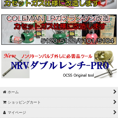
Repair parts
MANASLU/マナスル
Svea/ スベア
コールマン/Coleman
ミリタリーグッツ
SIGG
ミリタリーストーブ
アルコールストーブ
ホーム
韓国バーナー
ショッピングカート
武井バーナー
マイページ