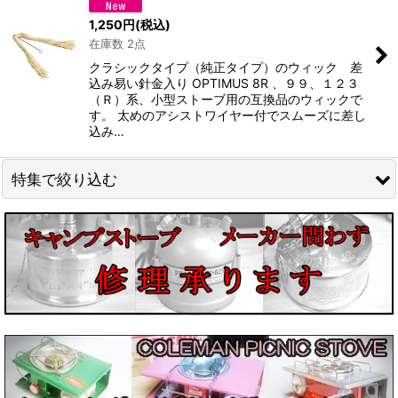
1,250
円
(税込)
在庫数 2点
絞り込む
クラシックタイプ（純正タイプ）のウィック 差
込み易い針金入り OPTIMUS 8R 、９９、１２３
（Ｒ）系、小型ストーブ用の互換品のウィックで
す。 太めのアシストワイヤー付でスムーズに差し
込み…
特集で絞り込む
Phoebus/ホエーブス
Radius/ラディウス
Optimus/オプティマス
Primus/プリムス
ENDERS/エンダース