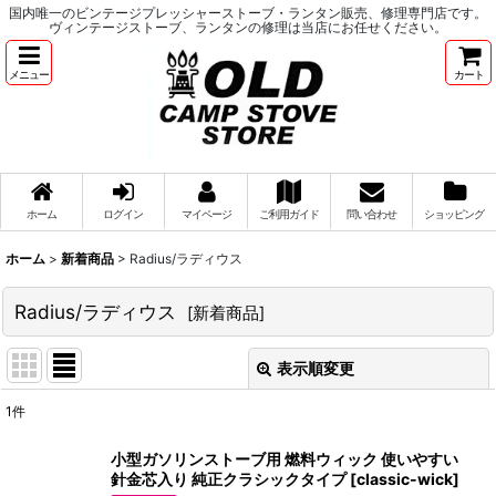
国内唯一のビンテージプレッシャーストーブ・ランタン販売、修理専門店です。
ヴィンテージストーブ、ランタンの修理は当店にお任せください。
メニュー
カート
ホーム
ログイン
マイページ
ご利用ガイド
問い合わせ
ショッピング
ホーム
>
新着商品
>
Radius/ラディウス
Radius/ラディウス
[
新着商品
]
表示順変更
閉じる
1
件
表示数
:
小型ガソリンストーブ用 燃料ウィック 使いやすい
針金芯入り 純正クラシックタイプ
[
classic-wick
]
並び順
: