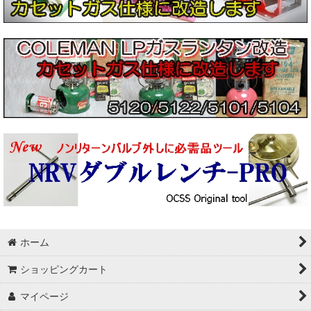
Repair parts
MANASLU/マナスル
Svea/ スベア
コールマン/Coleman
ミリタリーグッツ
SIGG
ミリタリーストーブ
アルコールストーブ
ホーム
韓国バーナー
ショッピングカート
武井バーナー
マイページ