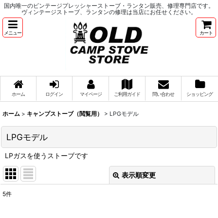
国内唯一のビンテージプレッシャーストーブ・ランタン販売、修理専門店です。
ヴィンテージストーブ、ランタンの修理は当店にお任せください。
メニュー
カート
ホーム
ログイン
マイページ
ご利用ガイド
問い合わせ
ショッピング
ホーム
>
キャンプストーブ（閲覧用）
>
LPGモデル
LPGモデル
LPガスを使うストーブです
表示順変更
閉じる
5
件
表示数
: