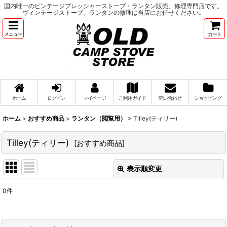
国内唯一のビンテージプレッシャーストーブ・ランタン販売、修理専門店です。
ヴィンテージストーブ、ランタンの修理は当店にお任せください。
メニュー
カート
ホーム
ログイン
マイページ
ご利用ガイド
問い合わせ
ショッピング
ホーム
>
おすすめ商品
>
ランタン（閲覧用）
>
Tilley(ティリー)
Tilley(ティリー)
[
おすすめ商品
]
表示順変更
閉じる
0
件
表示数
:
並び順
: