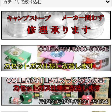
カテゴリで絞り込む
絞り込む
ランタン（閲覧用） (全商品)
Phoebus
Tilley(ティリー)
Coleman
Radius
Primus
Hasag
Optimus