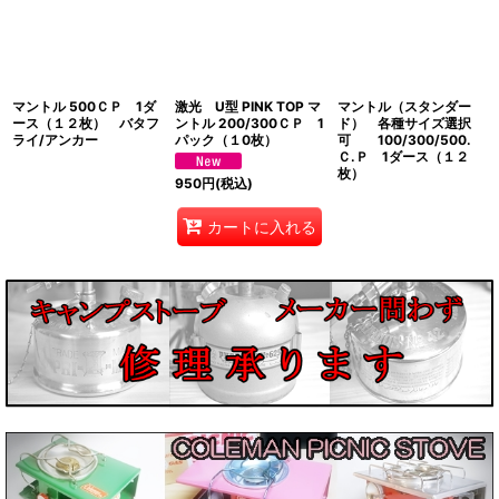
絞り込む
マントル 500ＣＰ 1ダ
激光 U型 PINK TOP マ
マントル（スタンダー
ース（１２枚） バタフ
ントル 200/300ＣＰ 1
ド） 各種サイズ選択
ライ/アンカー
パック（１0枚）
可 100/300/500.
Ｃ.Ｐ 1ダース（１２
枚）
950
円
(税込)
カートに入れる