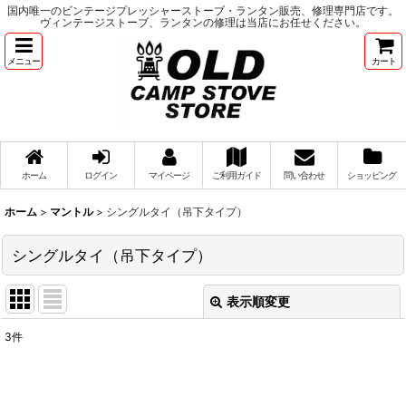
国内唯一のビンテージプレッシャーストーブ・ランタン販売、修理専門店です。
ヴィンテージストーブ、ランタンの修理は当店にお任せください。
メニュー
カート
ホーム
ログイン
マイページ
ご利用ガイド
問い合わせ
ショッピング
ホーム
>
マントル
>
シングルタイ（吊下タイプ）
シングルタイ（吊下タイプ）
表示順変更
閉じる
3
件
表示数
:
並び順
: