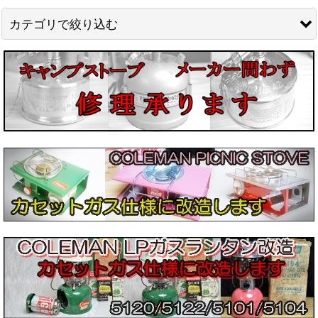
並び順
:
カテゴリで絞り込む
絞り込む
マントル (全商品)
シングルタイ（吊下タイプ）
コールマンノーススター専用
ダブルタイ（両穴タイプ）