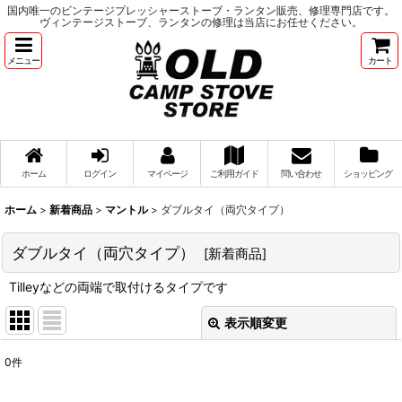
国内唯一のビンテージプレッシャーストーブ・ランタン販売、修理専門店です。
ヴィンテージストーブ、ランタンの修理は当店にお任せください。
メニュー
カート
ホーム
ログイン
マイページ
ご利用ガイド
問い合わせ
ショッピング
ホーム
>
新着商品
>
マントル
>
ダブルタイ（両穴タイプ）
ダブルタイ（両穴タイプ）
[
新着商品
]
Tilleyなどの両端で取付けるタイプです
表示順変更
閉じる
0
件
表示数
: