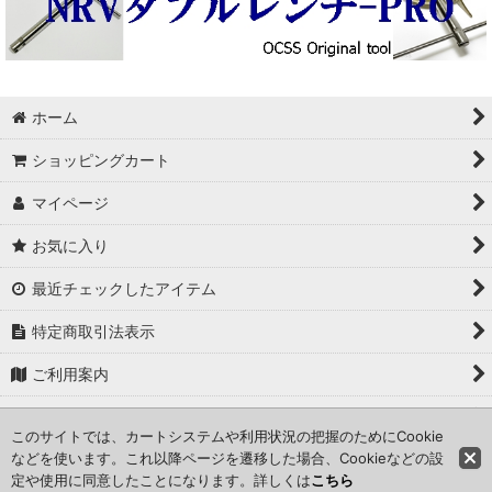
ホーム
ショッピングカート
マイページ
お気に入り
最近チェックしたアイテム
特定商取引法表示
ご利用案内
修理のお問い合わせ
このサイトでは、カートシステムや利用状況の把握のためにCookie
などを使います。これ以降ページを遷移した場合、Cookieなどの設
定や使用に同意したことになります。詳しくは
こちら
COPYRIGHT (c) Old camp stove store. ALL RIGHTS RESERVED.