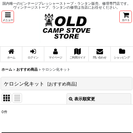
国内唯一のビンテージプレッシャーストーブ・ランタン販売、修理専門店です。
ヴィンテージストーブ、ランタンの修理は当店にお任せください。
メニュー
カート
ホーム
ログイン
マイページ
ご利用ガイド
問い合わせ
ショッピング
ホーム
>
おすすめ商品
>
ケロシン化キット
ケロシン化キット
[
おすすめ商品
]
表示順変更
閉じる
0
件
表示数
:
並び順
: